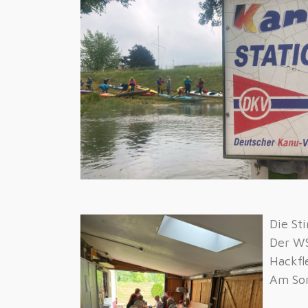
Die St
Der WS
Hackfl
Am Son