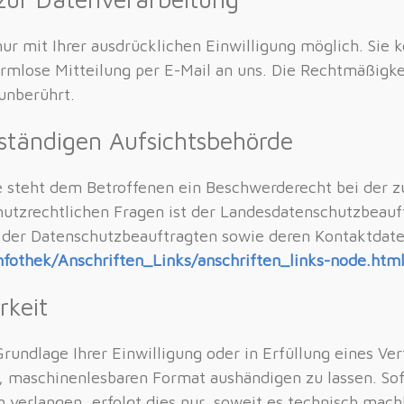
r mit Ihrer ausdrücklichen Einwilligung möglich. Sie k
formlose Mitteilung per E-Mail an uns. Die Rechtmäßigke
unberührt.
ständigen Aufsichtsbehörde
e steht dem Betroffenen ein Beschwerderecht bei der z
hutzrechtlichen Fragen ist der Landesdatenschutzbeauf
te der Datenschutzbeauftragten sowie deren Kontaktd
nfothek/Anschriften_Links/anschriften_links-node.htm
rkeit
Grundlage Ihrer Einwilligung oder in Erfüllung eines Ver
, maschinenlesbaren Format aushändigen zu lassen. Sof
verlangen, erfolgt dies nur, soweit es technisch machb