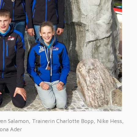
en Salamon, Trainerin Charlotte Bopp, Nike Hess,
Mona Ader